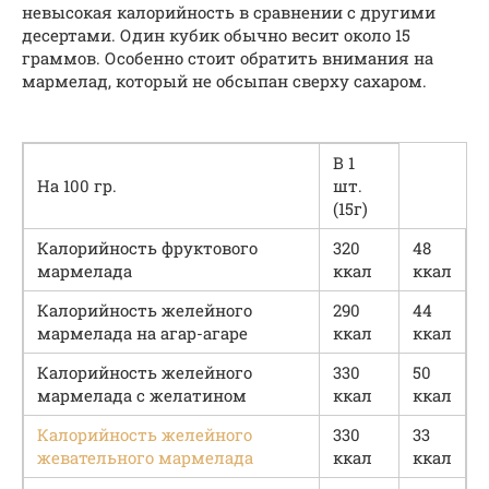
невысокая калорийность в сравнении с другими
десертами. Один кубик обычно весит около 15
граммов. Особенно стоит обратить внимания на
мармелад, который не обсыпан сверху сахаром.
В 1
На 100 гр.
шт.
(15г)
Калорийность фруктового
320
48
мармелада
ккал
ккал
Калорийность желейного
290
44
мармелада на агар-агаре
ккал
ккал
Калорийность желейного
330
50
мармелада с желатином
ккал
ккал
Калорийность желейного
330
33
жевательного мармелада
ккал
ккал