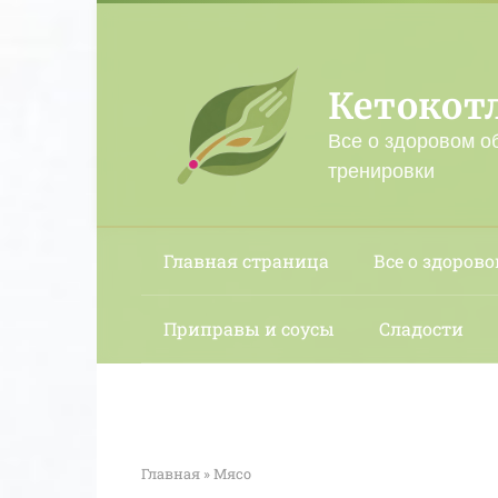
Перейти
к
контенту
Кетокот
Все о здоровом о
тренировки
Главная страница
Все о здорово
Приправы и соусы
Сладости
Главная
»
Мясо