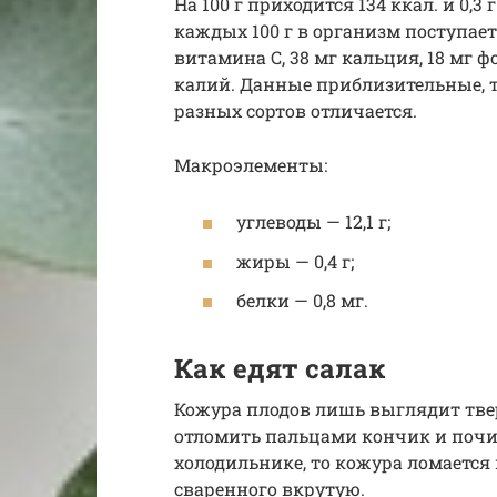
На 100 г приходится 134 ккал. и 0,
каждых 100 г в организм поступает 3
витамина C, 38 мг кальция, 18 мг ф
калий. Данные приблизительные, т
разных сортов отличается.
Макроэлементы:
углеводы — 12,1 г;
жиры — 0,4 г;
белки — 0,8 мг.
Как едят салак
Кожура плодов лишь выглядит твер
отломить пальцами кончик и почис
холодильнике, то кожура ломается 
сваренного вкрутую.