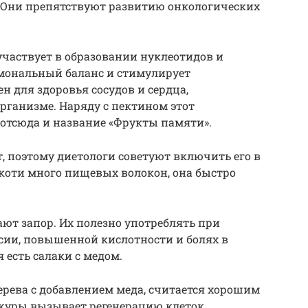
. Они препятствуют развитию онкологических
участвует в образовании нуклеотидов и
рмональный баланс и стимулирует
н для здоровья сосудов и сердца,
организме. Наряду с пектином этот
отсюда и название «Фрукты памяти».
 поэтому диетологи советуют включить его в
коти много пищевых волокон, она быстро
ют запор. Их полезно употреблять при
епсии, повышенной кислотности и болях в
 есть салаки с медом.
ерева с добавлением меда, считается хорошим
кожуры вызывает регенерацию клеток