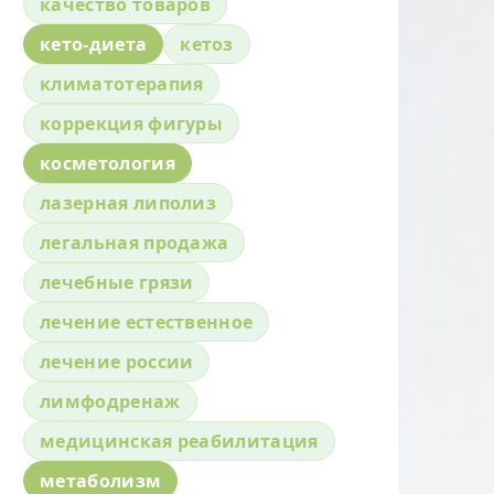
качество товаров
кето-диета
кетоз
климатотерапия
коррекция фигуры
косметология
лазерная липолиз
легальная продажа
лечебные грязи
лечение естественное
лечение россии
лимфодренаж
медицинская реабилитация
метаболизм