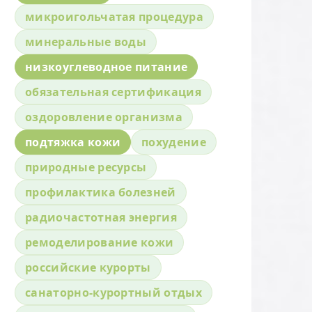
микроигольчатая процедура
минеральные воды
низкоуглеводное питание
обязательная сертификация
оздоровление организма
подтяжка кожи
похудение
природные ресурсы
профилактика болезней
радиочастотная энергия
ремоделирование кожи
российские курорты
санаторно-курортный отдых