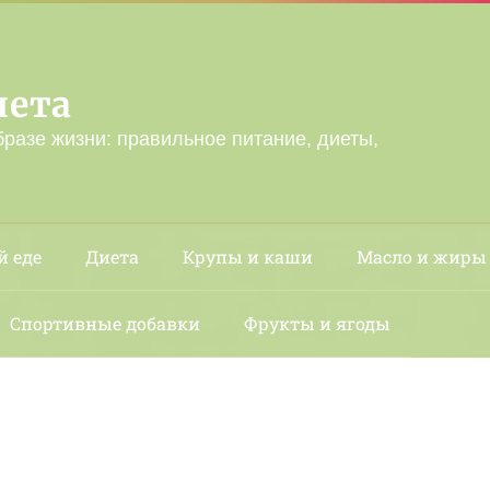
лета
бразе жизни: правильное питание, диеты,
й еде
Диета
Крупы и каши
Масло и жиры
Спортивные добавки
Фрукты и ягоды