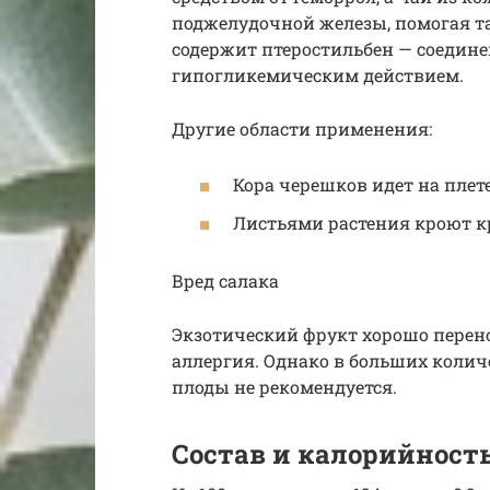
поджелудочной железы, помогая та
содержит птеростильбен — соедин
гипогликемическим действием.
Другие области применения:
Кора черешков идет на плет
Листьями растения кроют 
Вред салака
Экзотический фрукт хорошо перен
аллергия. Однако в больших коли
плоды не рекомендуется.
Состав и калорийност