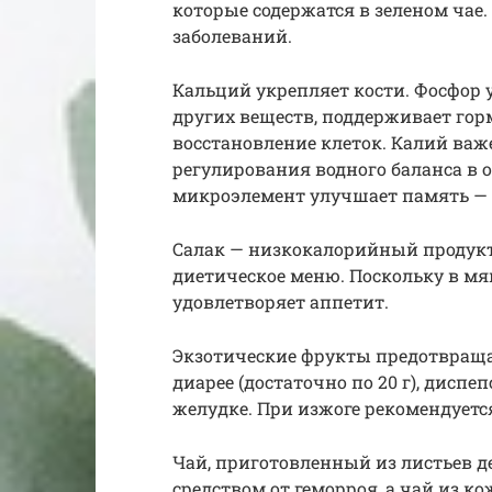
которые содержатся в зеленом чае
заболеваний.
Кальций укрепляет кости. Фосфор 
других веществ, поддерживает го
восстановление клеток. Калий важе
регулирования водного баланса в 
микроэлемент улучшает память — 
Салак — низкокалорийный продукт,
диетическое меню. Поскольку в мя
удовлетворяет аппетит.
Экзотические фрукты предотвраща
диарее (достаточно по 20 г), дисп
желудке. При изжоге рекомендуется
Чай, приготовленный из листьев д
средством от геморроя, а чай из 