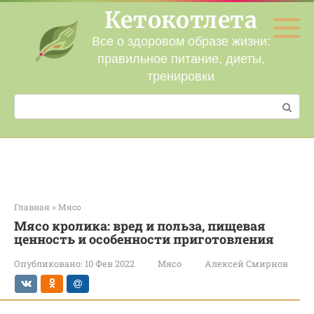
Перейти
Кетокотлета
к
контенту
Все о здоровом образе жизни:
правильное питание, диеты,
тренировки
Поиск:
Главная
»
Мясо
Мясо кролика: вред и польза, пищевая
ценность и особенности приготовления
Опубликовано:
10 Фев 2022
Мясо
Алексей Смирнов