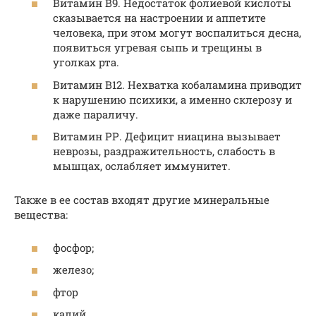
Витамин В9. Недостаток фолиевой кислоты
сказывается на настроении и аппетите
человека, при этом могут воспалиться десна,
появиться угревая сыпь и трещины в
уголках рта.
Витамин В12. Нехватка кобаламина приводит
к нарушению психики, а именно склерозу и
даже параличу.
Витамин РР. Дефицит ниацина вызывает
неврозы, раздражительность, слабость в
мышцах, ослабляет иммунитет.
Также в ее состав входят другие минеральные
вещества:
фосфор;
железо;
фтор
калий