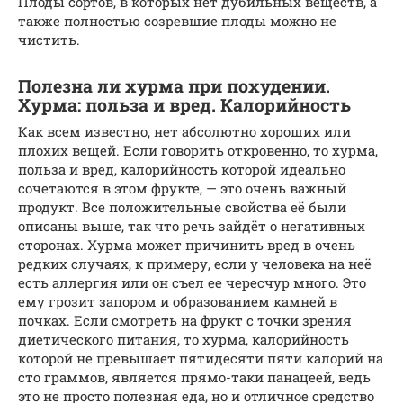
Плоды сортов, в которых нет дубильных веществ, а
также полностью созревшие плоды можно не
чистить.
Полезна ли хурма при похудении.
Хурма: польза и вред. Калорийность
Как всем известно, нет абсолютно хороших или
плохих вещей. Если говорить откровенно, то хурма,
польза и вред, калорийность которой идеально
сочетаются в этом фрукте, — это очень важный
продукт. Все положительные свойства её были
описаны выше, так что речь зайдёт о негативных
сторонах. Хурма может причинить вред в очень
редких случаях, к примеру, если у человека на неё
есть аллергия или он съел ее чересчур много. Это
ему грозит запором и образованием камней в
почках. Если смотреть на фрукт с точки зрения
диетического питания, то хурма, калорийность
которой не превышает пятидесяти пяти калорий на
сто граммов, является прямо-таки панацеей, ведь
это не просто полезная еда, но и отличное средство