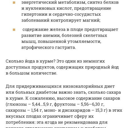
энергетический метаболизм, синтез белков
и нуклеиновых кислот, предотвращение
гипертонии и сердечно-сосудистых
заболеваний контролирует магний;
содержание железа в плоде предотвращает
развитие анемии, болезней скелетных
мышц, повышенной утомляемости,
атрофического гастрита.
Сколько йода в хурме? Это один из немногих
доступных продуктов, содержащих природный йод
в большом количестве.
Для придерживающихся низкокалорийных диет
или больных диабетом важно знать, сколько сахара
в хурме. К сожалению, высокое содержание сахаров
(глюкозы – 5,44…5,9 г, фруктозы – 5,56—6,30 г,
сахарозы – 1,54 г, моно- и дисахаридов – 15,3 г) в этих
вкусных плодах ограничивает сферу их
потребления: эта ягода не рекомендована для
рациона страдающих ожирением и диабетом,