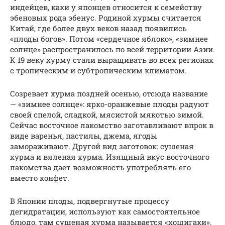
индейцев, каки у японцев относится к семейству
эбеновых рода эбенус. Родиной хурмы считается
Китай, где более двух веков назад появились
«плоды богов». Потом «сердечное яблоко», «зимнее
солнце» распространилось по всей территории Азии.
К 19 веку хурму стали выращивать во всех регионах
с тропическим и субтропическим климатом.
Созревает хурма поздней осенью, отсюда название
— «зимнее солнце»: ярко-оранжевые плоды радуют
своей спелой, сладкой, мясистой мякотью зимой.
Сейчас восточное лакомство заготавливают впрок в
виде варенья, пастилы, джема, ягоды
замораживают. Другой вид заготовок: сушеная
хурма и вяленая хурма. Изящный вкус восточного
лакомства дает возможность употреблять его
вместо конфет.
В Японии плоды, подвергнутые процессу
дегидратации, используют как самостоятельное
блюдо, там сушеная хурма называется «хошигаки».