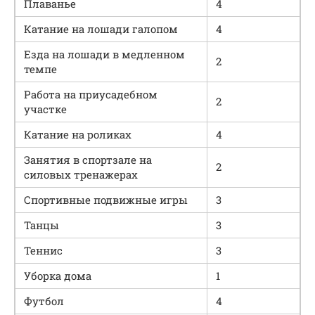
Плаванье
4
Катание на лошади галопом
4
Езда на лошади в медленном
2
темпе
Работа на приусадебном
2
участке
Катание на роликах
4
Занятия в спортзале на
2
силовых тренажерах
Спортивные подвижные игры
3
Танцы
3
Теннис
3
Уборка дома
1
Футбол
4