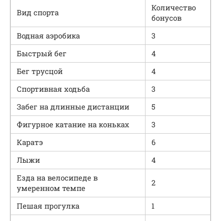
Количество
Вид спорта
бонусов
Водная аэробика
3
Быстрый бег
4
Бег трусцой
4
Спортивная ходьба
3
Забег на длинные дистанции
5
Фигурное катание на коньках
3
Каратэ
6
Лыжи
4
Езда на велосипеде в
2
умеренном темпе
Пешая прогулка
1