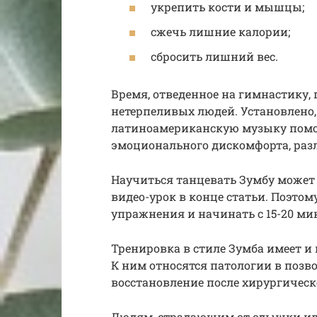
укрепить кости и мышцы;
сжечь лишние калории;
сбросить лишний вес.
Время, отведенное на гимнастику, 
нетерпеливых людей. Установлено
латиноамериканскую музыку помог
эмоционального дискомфорта, ра
Научиться танцевать Зумбу может 
видео-урок в конце статьи. Поэто
упражнения и начинать с 15-20 мин
Тренировка в стиле Зумба имеет 
К ним относятся патологии в позво
восстановление после хирургическ
Людям, страдающим от одышки ил