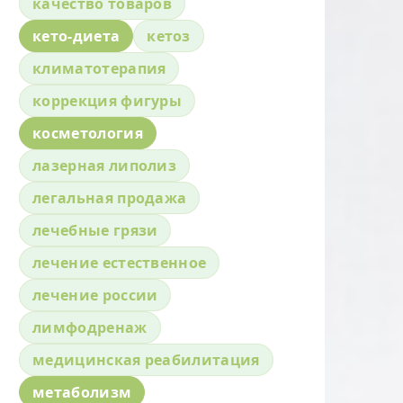
качество товаров
кето-диета
кетоз
климатотерапия
коррекция фигуры
косметология
лазерная липолиз
легальная продажа
лечебные грязи
лечение естественное
лечение россии
лимфодренаж
медицинская реабилитация
метаболизм