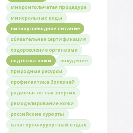
микроигольчатая процедура
минеральные воды
низкоуглеводное питание
обязательная сертификация
оздоровление организма
подтяжка кожи
похудение
природные ресурсы
профилактика болезней
радиочастотная энергия
ремоделирование кожи
российские курорты
санаторно-курортный отдых