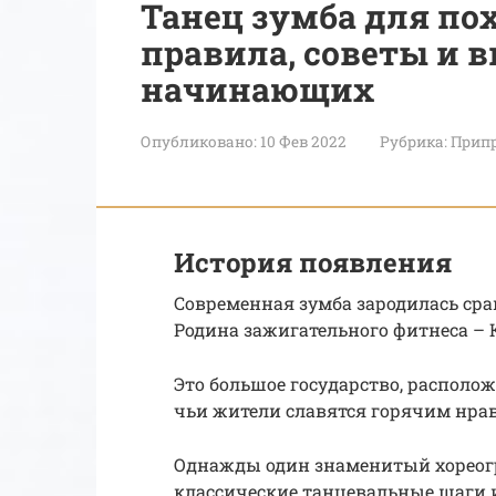
Танец зумба для по
правила, советы и в
начинающих
Опубликовано:
10 Фев 2022
Рубрика:
Припр
История появления
Современная зумба зародилась срав
Родина зажигательного фитнеса – 
Это большое государство, располо
чьи жители славятся горячим нра
Однажды один знаменитый хореогр
классические танцевальные шаги