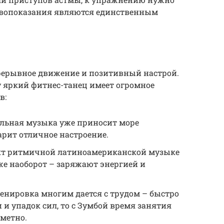
ивопоказания являются единственным
рерывное движение и позитивный настрой.
 яркий фитнес-танец имеет огромное
в:
ельная музыка уже приносит море
рит отличное настроение.
кт ритмичной латиноамериканской музыке
аже наоборот – заряжают энергией и
енировка многим дается с трудом – быстро
 и упадок сил, то с Зумбой время занятия
метно.