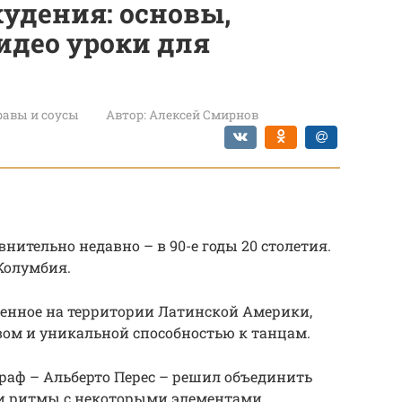
худения: основы,
идео уроки для
авы и соусы
Автор:
Алексей Смирнов
нительно недавно – в 90-е годы 20 столетия.
Колумбия.
женное на территории Латинской Америки,
вом и уникальной способностью к танцам.
аф – Альберто Перес – решил объединить
 и ритмы с некоторыми элементами