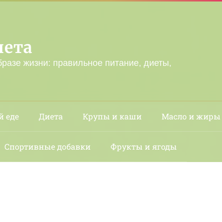
лета
бразе жизни: правильное питание, диеты,
й еде
Диета
Крупы и каши
Масло и жиры
Спортивные добавки
Фрукты и ягоды