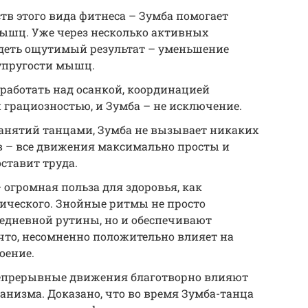
в этого вида фитнеса – Зумба помогает
мышц. Уже через несколько активных
деть ощутимый результат – уменьшение
 упругости мышц.
работать над осанкой, координацией
грациозностью, и Зумба – не исключение.
занятий танцами, Зумба не вызывает никаких
в – все движения максимально просты и
ставит труда.
огромная польза для здоровья, как
гического. Знойные ритмы не просто
седневной рутины, но и обеспечивают
что, несомненно положительно влияет на
оение.
епрерывные движения благотворно влияют
ганизма. Доказано, что во время Зумба-танца