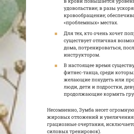
в крови повышается уровен
удовольствие; в разы ускор
кровообращение; обеспечив
«проблемных» местах.
Для тех, кто очень хочет по
существует отличная возмо
дома, потренироваться, пос
инструктором.
В настоящее время существ
фитнес-танца, среди которых
желающие похудеть или про
люди, дети и подростки, де
продолжающие кормить гру
Несомненно, Зумба несет огромную
жировых отложений и увеличения 
грациозные очертания, исключаетс
силовых тренировок).