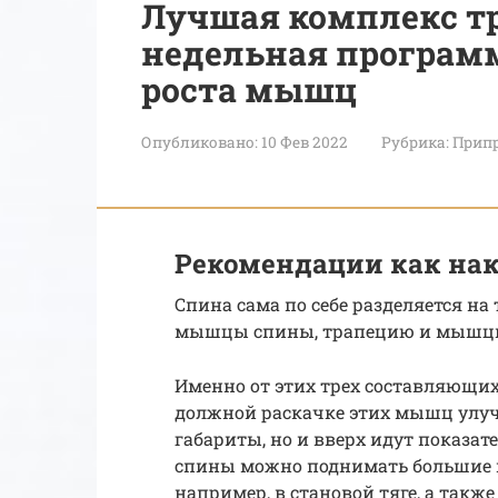
Лучшая комплекс тр
недельная програм
роста мышц
Опубликовано:
10 Фев 2022
Рубрика:
Припр
Рекомендации как на
Спина сама по себе разделяется 
мышцы спины, трапецию и мышц
Именно от этих трех составляющи
должной раскачке этих мышц улучш
габариты, но и вверх идут показат
спины можно поднимать большие в
например, в становой тяге, а такж