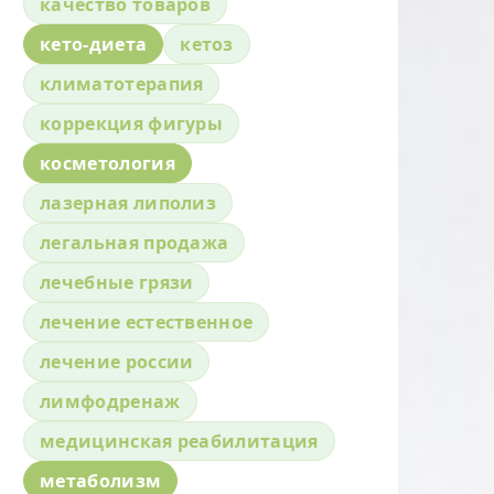
качество товаров
кето-диета
кетоз
климатотерапия
коррекция фигуры
косметология
лазерная липолиз
легальная продажа
лечебные грязи
лечение естественное
лечение россии
лимфодренаж
медицинская реабилитация
метаболизм