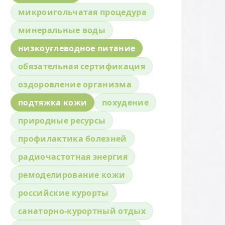
микроигольчатая процедура
минеральные воды
низкоуглеводное питание
обязательная сертификация
оздоровление организма
подтяжка кожи
похудение
природные ресурсы
профилактика болезней
радиочастотная энергия
ремоделирование кожи
российские курорты
санаторно-курортный отдых