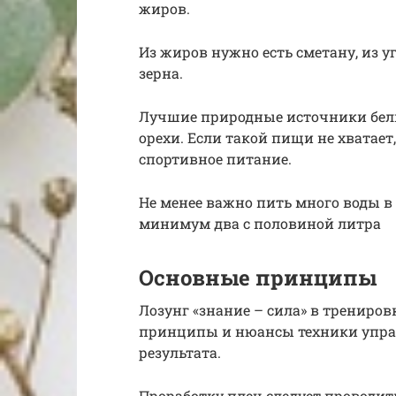
жиров.
Из жиров нужно есть сметану, из у
зерна.
Лучшие природные источники белко
орехи. Если такой пищи не хватае
спортивное питание.
Не менее важно пить много воды в 
минимум два с половиной литра
Основные принципы
Лозунг «знание – сила» в трениров
принципы и нюансы техники упраж
результата.
Проработку плеч следует проводить