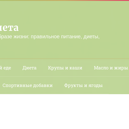
лета
бразе жизни: правильное питание, диеты,
й еде
Диета
Крупы и каши
Масло и жиры
Спортивные добавки
Фрукты и ягоды