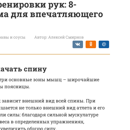
енировки рук: 8-
ма для впечатляющего
авы и соусы
Автор:
Алексей Смирнов
качать спину
на три основные зоны мышц – широчайшие
ы поясницы.
х зависит внешний вид всей спины. При
ается не только внешний вид атлета и его
ели силы: благодаря сильной мускулатуре
еса в определенных упражнениях,
е увеличить общую силу.