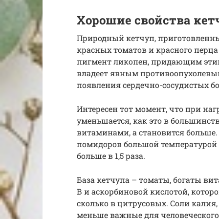
Хорошие свойства кет
Природный кетчуп, приготовленны
красных томатов и красного перца 
пигмент ликопен, придающим этим
владеет явным противоопухолевым 
появления сердечно-сосудистых бо
Интересен тот момент, что при наг
уменьшается, как это в большинст
витаминами, а становится больше.
помидоров большой температурой 
больше в 1,5 раза.
База кетчупа – томаты, богаты ви
В и аскорбиновой кислотой, которо
сколько в цитрусовых. Соли калия,
меньше важные для человеческого 