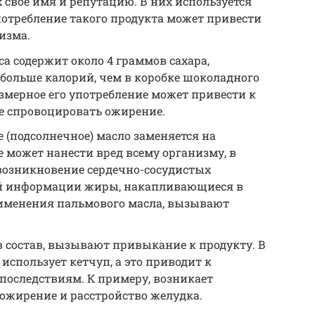
 свое имя и репутацию. В них используется
употребление такого продукта может привести
изма.
са содержит около 4 граммов сахара,
 больше калорий, чем в коробке шоколадного
езмерное его употребление может привести к
е спровоцировать ожирение.
е (подсолнечное) масло заменяется на
е может нанести вред всему организму, в
возникновение сердечно-сосудистых
ей информации жиры, накапливающиеся в
рименения пальмового масла, вызывают
в состав, вызывают привыкание к продукту. В
 использует кетчуп, а это приводит к
последствиям. К примеру, возникает
ожирение и расстройство желудка.