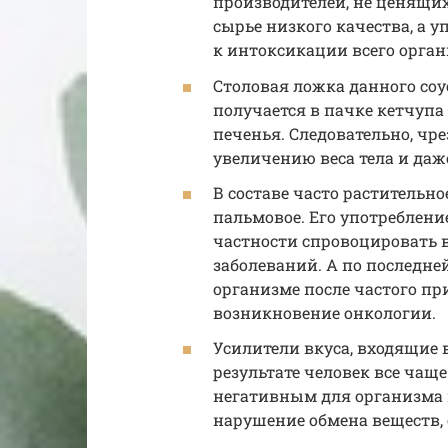
производителей, не ценящих
сырье низкого качества, а 
к интоксикации всего орган
Столовая ложка данного соу
получается в пачке кетчупа
печенья. Следовательно, чр
увеличению веса тела и даж
В составе часто растительно
пальмовое. Его употреблени
частности спровоцировать 
заболеваний. А по последн
организме после частого п
возникновение онкологии.
Усилители вкуса, входящие 
результате человек все чаще
негативным для организма 
нарушение обмена веществ, 