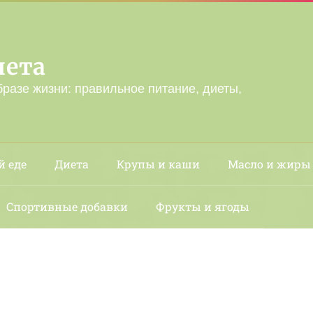
лета
бразе жизни: правильное питание, диеты,
й еде
Диета
Крупы и каши
Масло и жиры
Спортивные добавки
Фрукты и ягоды