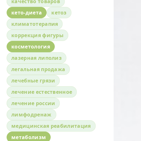
качество товаров
кето-диета
кетоз
климатотерапия
коррекция фигуры
косметология
лазерная липолиз
легальная продажа
лечебные грязи
лечение естественное
лечение россии
лимфодренаж
медицинская реабилитация
метаболизм