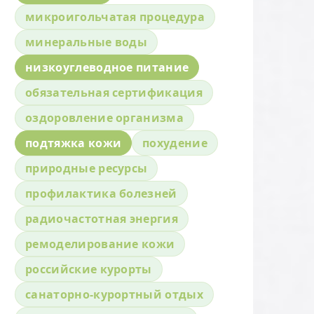
микроигольчатая процедура
минеральные воды
низкоуглеводное питание
обязательная сертификация
оздоровление организма
подтяжка кожи
похудение
природные ресурсы
профилактика болезней
радиочастотная энергия
ремоделирование кожи
российские курорты
санаторно-курортный отдых