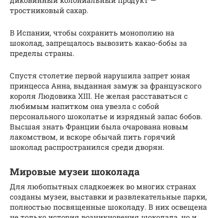
диковинный колониальный продукт —
тростниковый сахар.
В Испании, чтобы сохранить монополию на
шоколад, запрещалось вывозить какао-бобы за
пределы страны.
Спустя столетие первой нарушила запрет юная
принцесса Анна, выданная замуж за французского
короля Людовика XIII. Не желая расставаться с
любимым напитком она увезла с собой
персонального шоколатье и изрядный запас бобов.
Высшая знать Франции была очарована новым
лакомством, и вскоре обычай пить горячий
шоколад распространился среди дворян.
Мировые музеи шоколада
Для любопытных сладкоежек во многих странах
созданы музеи, выставки и развлекательные парки,
полностью посвященные шоколаду. В них освещена
не только история возникновения шоколада, но и