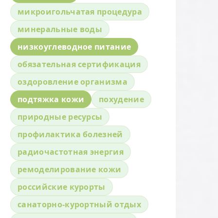
микроигольчатая процедура
минеральные воды
низкоуглеводное питание
обязательная сертификация
оздоровление организма
подтяжка кожи
похудение
природные ресурсы
профилактика болезней
радиочастотная энергия
ремоделирование кожи
российские курорты
санаторно-курортный отдых