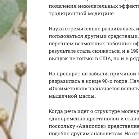
появления нежелательных эффектов
традиционной медицине.
Наука стремительно развивалась, 
пользоваться другими средствам
перечнем возможных побочных эфф
результате стала снижаться, и в 1
выпуск не только в США, но и в ряд
Но препарат не забыли, причиной 
разразилась в конце 90-х годов. Н
«Оксиметалон» назначается больны
мышечной массы.
Когда речь идет о структуре молеку
одновременно дростанолон и стано
поскольку «Анаполон» представляе
подобно другим анаболикам. На э