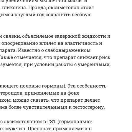
ся увеличением мышечной массы и
гликогена. Правда, оксиметолон стоит
щимся круглый год сохранять весовую
и связки, объясняемое задержкой жидкости и
опосредованно влияет на эластичность и
парата. Известно о слабовыраженном
акже отмечается, что препарат снижает риск
зумеется, при условии работы с умеренными,
ающего половые гормоны). Эта особенность
стероидов, применяемых на фоне
ком, можно сказать, что препарат делает
ма более чувствительными к тестостерону.
с оксиметолоном в ГЗТ (гормонально-
ых мужчин. Препарат, применяемых в