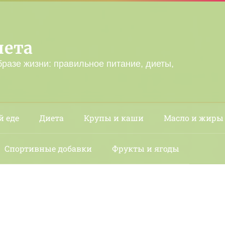
лета
бразе жизни: правильное питание, диеты,
й еде
Диета
Крупы и каши
Масло и жиры
Спортивные добавки
Фрукты и ягоды