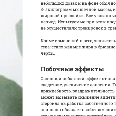
небольших дозах и на фоне обычн
3-5 килограмм мышечной массы, и
жировой прослойки. Все указанн
период. Испытуемые при этом про
не осуществляли тренировок в тре
Кроме изменений в весе, значител
тела: стало меньше жира в брюшно
черты.
Побочные эффекты
Основной побочный эффект от анап
следствие, увеличение давления. 
враждебность, раздражительность
может вызывать снижение аппетит
стероида выработка собственного т
анаполон обладает свойством сниж
его не рекомендуется употреблять