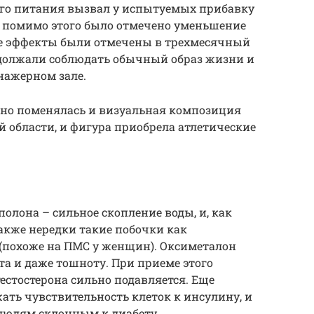
ого питания вызвал у испытуемых прибавку
 помимо этого было отмечено уменьшение
ые эффекты были отмечены в трехмесячный
должали соблюдать обычный образ жизни и
нажерном зале.
ьно поменялась и визуальная композиция
й области, и фигура приобрела атлетические
олона – сильное скопление воды, и, как
Также нередки такие побочки как
 (похоже на ПМС у женщин). Оксиметалон
а и даже тошноту. При приеме этого
естостерона сильно подавляется. Еще
ать чувствительность клеток к инсулину, и
 людям склонным к диабету.