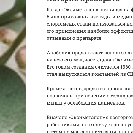
Когда «Оксиметалон» появился на
были прикованы взгляды и медици
спортсмены стали пользоваться нов
его применения наиболее эффекти
отзывами о препарате.
Анаболик продолжают использовать
на всю его мощность, цена «Оксим
Его годом создания считается 1960-
стал выпускаться компанией из СШ
Кроме атлетов, средство нашло сво
назначали при лечении остеопороза
мышц у ослабевших пациентов.
Вначале «Оксиметалон» с восторг
работниками, поскольку хорошо ус
в этом не мог сравниться ни один 