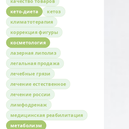
качество товаров
кето-диета
кетоз
климатотерапия
коррекция фигуры
косметология
лазерная липолиз
легальная продажа
лечебные грязи
лечение естественное
лечение россии
лимфодренаж
медицинская реабилитация
метаболизм