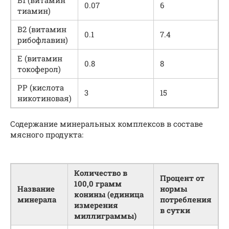
0.07
6
тиамин)
В2 (витамин
0.1
7.4
рибофлавин)
Е (витамин
0.8
8
токоферол)
РР (кислота
3
15
никотиновая)
Содержание минеральных комплексов в составе
мясного продукта:
Количество в
Процент от
100,0 грамм
Название
нормы
конины (единица
минерала
потребления
измерения
в сутки
миллиграммы)