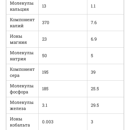
Молекулы
13
1.1
кальция
Компонент
370
7.6
калий
Ионы
23
6.9
магния
Молекулы
50
5
натрия
Компонент
195
39
сера
Молекулы
185
25.5
фосфора
Молекулы
3.1
29.5
железа
Ионы
0.003
3
кобальта