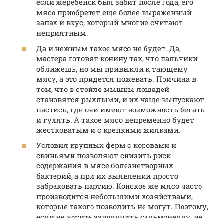
если жеребенок был забит после года, его
мясо приобретет еще более выраженный
запах и вкус, который многие считают
неприятным.
Да и нежным такое мясо не будет. Да,
мастера готовят конину так, что пальчики
оближешь, но мы привыкли к тающему
мясу, а это придется пожевать. Причина в
том, что в стойле мышцы лошадей
становятся рыхлыми, и их чаще выпускают
пастись, где они имеют возможность бегать
и гулять. А такое мясо непременно будет
жестковатым и с крепкими жилками.
Условия крупных ферм с коровами и
свиньями позволяют снизить риск
содержания в мясе болезнетворных
бактерий, а при их выявлении просто
забраковать партию. Конское же мясо часто
производится небольшими хозяйствами,
которые такого позволить не могут. Поэтому,
если не хотите заполучить сальмонеллу, не