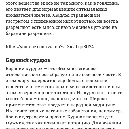
этого вещества здесь не так много, как в говядине,
его хватает для нормализации оптимальных
показателей железа. Людям, страдающим
гастритом с пониженной кислотностью, не всегда
разрешают есть мясо, однако мясные бульоны на
баранине разрешены.
https://youtube.com/watch?v=ZicaLqn8U24
Бараний курдюк
Бараний курдюк — это объемное жировое
отложение, которое образуется в хвостовой части. В
этом жиру содержится еще больше полезных
веществ и элементов, чем в мясе животного, и при
этом совершенно нет токсинов. Из курдюка готовят
много блюд – плов, шашлык, манты. Широко
применяется этот продукт в народной медицине.
Им лечат разные легочные заболевания, например,
бронхит, трахеит и прочие. Курдюк полезен для
мужчин, так как повышает потенцию. Для женщин
этот продукт не менее полезен, его используют в