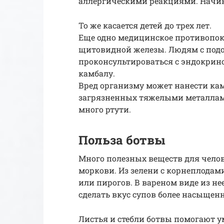
аллергическими реакциями. Начина
То же касается детей до трех лет.
Еще одно медицинское противопок
щитовидной железы. Людям с под
проконсультироваться с эндокрино
камбалу.
Вред организму может нанести кам
загрязненных тяжелыми металлами
много ртути.
Польза ботвы
Много полезных веществ для челов
моркови. Из зелени с корнеплода
или пирогов. В вареном виде из н
сделать вкус супов более насыщен
Листья и стебли ботвы помогают 