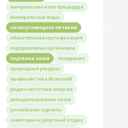
микроигольчатая процедура
минеральные воды
низкоуглеводное питание
обязательная сертификация
оздоровление организма
подтяжка кожи
похудение
природные ресурсы
профилактика болезней
радиочастотная энергия
ремоделирование кожи
российские курорты
санаторно-курортный отдых