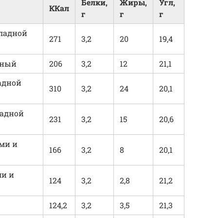
Белки,
Жиры,
Угл,
ККал
г
г
г
оладной
271
3,2
20
19,4
чный
206
3,2
12
21,1
адной
310
3,2
24
20,1
ладной
231
3,2
15
20,6
ми и
166
3,2
8
20,1
ми и
124
3,2
2,8
21,2
124,2
3,2
3,5
21,3