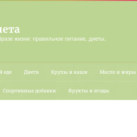
лета
бразе жизни: правильное питание, диеты,
й еде
Диета
Крупы и каши
Масло и жиры
Спортивные добавки
Фрукты и ягоды