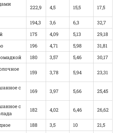
дами
222,9
4,5
15,5
17,5
194,3
3,6
6,3
32,7
й
175
4,09
5,13
29,18
ью
196
4,71
5,98
31,81
помадкой
180
3,57
5,46
30,17
молочное
159
3,78
5,94
23,31
шанное с
169
3,97
5,66
25,45
шанное с
182
4,02
6,46
26,62
олада
дное
188
3,5
10
21,5