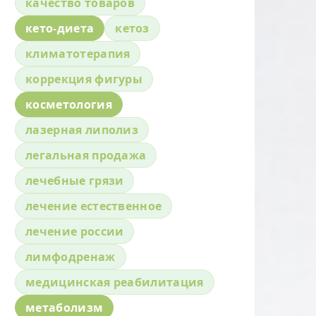
качество товаров
кето-диета
кетоз
климатотерапия
коррекция фигуры
косметология
лазерная липолиз
легальная продажа
лечебные грязи
лечение естественное
лечение россии
лимфодренаж
медицинская реабилитация
метаболизм