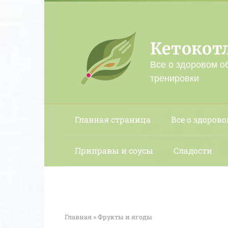
Перейти
к
контенту
Кетокот
Все о здоровом о
тренировки
Главная страница
Все о здорово
Приправы и соусы
Сладости
Главная
»
Фрукты и ягоды