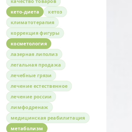
качество товаров
кето-диета
кетоз
климатотерапия
коррекция фигуры
косметология
лазерная липолиз
легальная продажа
лечебные грязи
лечение естественное
лечение россии
лимфодренаж
медицинская реабилитация
метаболизм