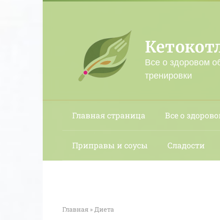
Перейти
к
контенту
Кетокот
Все о здоровом о
тренировки
Главная страница
Все о здорово
Приправы и соусы
Сладости
Главная
»
Диета