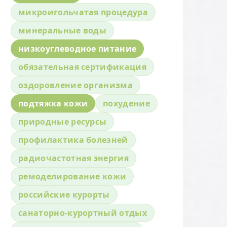
микроигольчатая процедура
минеральные воды
низкоуглеводное питание
обязательная сертификация
оздоровление организма
подтяжка кожи
похудение
природные ресурсы
профилактика болезней
радиочастотная энергия
ремоделирование кожи
российские курорты
санаторно-курортный отдых