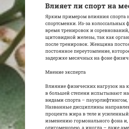
Влияет ли спорт на м
Ярким примером влияния спорта 
спортсменки. Из-за колоссальных 
время тренировок и соревнований,
щитовидной железы, так как орган
после тренировок. Женщина посто
постоянное переутомление, которо
задержке месячных на фоне физиче
Мнение эксперта
Влияние физических нагрузок на 
в большей степени испытывают н
видами спорта – пауэрлифтингом, 
Названные дисциплины направлен
процента жира в теле и усиленный
изменению гормонального фона и, 
олигоменорею, а иногда – даже ам