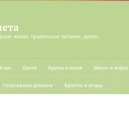
лета
бразе жизни: правильное питание, диеты,
й еде
Диета
Крупы и каши
Масло и жиры
Спортивные добавки
Фрукты и ягоды