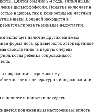
лноты. Длится обычно 2-4 года. Типичными
явление дисморфофобии. Понятие включает в
ностью в целом, так и конкретными частями
круглые щеки. Больной находится в
тремится исправить мнимые недостатки.
бия включает наличие других мнимых
ьная форма носа, кривые ноги, оттопыренные
ы свойственны, в первую очередь,
риод, когда ребенка сопровождают
тела.
ля подражания, стремясь ему
публичное лицо, литературный персонаж или
 о полноте и попытки похудеть.
ождается пониженным настроением, вплоть