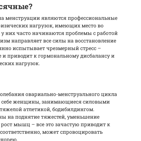
есячные?
на менструации являются профессиональные
физических нагрузок, имеющих место во
 у них часто начинаются проблемы с работой
изм направляет все силы на восстановление
янно испытывает чрезмерный стресс –
е и приводит к гормональному дисбалансу и
ских нагрузок.
колебания овариально-менструального цикла
а себе женщины, занимающиеся силовыми
тяжелой атлетикой, бодибилдингом.
ы на поднятие тяжестей, уменьшение
 рост мышц – все это зачастую приводит к
соответственно, может спровоцировать
енорею.