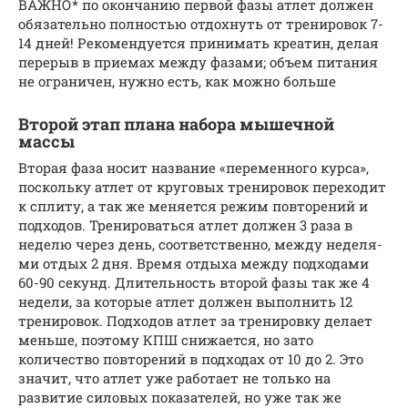
ВАЖНО* по окончанию первой фазы атлет должен
обязательно полностью отдохнуть от тренировок 7-
14 дней! Рекомендуется принимать креатин, де­лая
пе­ре­рыв в приемах между фазами; объем питания
не ограничен, нужно есть, как можно больше
Второй этап плана набора мышечной
массы
Вторая фаза носит название «переменного курса»,
поскольку атлет от круговых тре­ни­ро­вок пе­ре­хо­дит
к сплиту, а так же меняется режим повторений и
подходов. Тре­ни­ро­вать­ся ат­лет должен 3 раза в
неделю через день, соответственно, между не­де­ля­
ми от­дых 2 дня. Время отдыха между подходами
60-90 секунд. Длительность вто­рой фа­зы так же 4
недели, за которые атлет должен выполнить 12
тренировок. Под­хо­дов ат­лет за тре­ни­ров­ку делает
меньше, поэтому КПШ снижается, но зато
количество повторений в подходах от 10 до 2. Это
значит, что атлет уже работает не только на
развитие силовых показателей, но уже так же