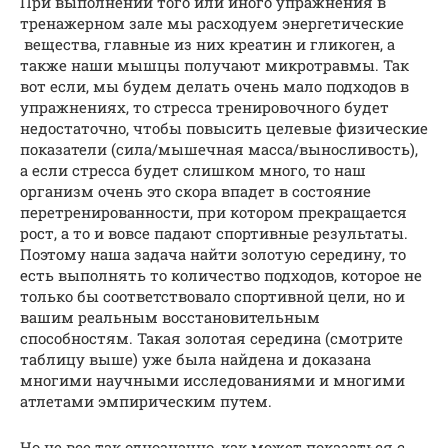
При выполнении того или иного упражнения в
тренажерном зале мы расходуем энергетические
вещества, главные из них креатин и гликоген, а
также наши мышцы получают микротравмы. Так
вот если, мы будем делать очень мало подходов в
упражнениях, то стресса тренировочного будет
недостаточно, чтобы повысить целевые физические
показатели (сила/мышечная масса/выносливость),
а если стресса будет слишком много, то наш
организм очень это скора впадет в состояние
перетренированности, при котором прекращается
рост, а то и вовсе падают спортивные результаты.
Поэтому наша задача найти золотую середину, то
есть выполнять то количество подходов, которое не
только бы соответствовало спортивной цели, но и
вашим реальным восстановительным
способностям. Такая золотая середина (смотрите
таблицу выше) уже была найдена и доказана
многими научными исследованиями и многими
атлетами эмпирическим путем.
Но не все так однозначно, как может показаться с