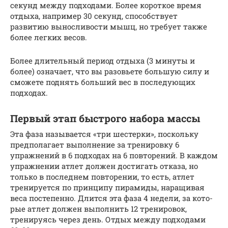
секунд между подходами. Более короткое время
отдыха, например 30 секунд, способствует
развитию выносливости мышц, но требует также
более легких весов.
Более длительный период отдыха (3 минуты и
более) означает, что вы разовьете большую силу и
сможете поднять больший вес в последующих
подходах.
Первый этап быстрого набора массы
Эта фаза называется «три шестерки», поскольку
предполагает выполнение за тре­ни­ров­ку 6
упражнений в 6 подходах на 6 повторений. В каждом
упражнении атлет дол­жен дос­ти­гать отказа, но
только в последнем повторении, то есть, атлет
тренируется по прин­ци­пу пи­ра­ми­ды, наращивая
веса постепенно. Длится эта фаза 4 недели, за ко­то­
рые ат­лет дол­жен вы­пол­нить 12 тренировок,
тренируясь через день. Отдых между под­хо­да­ми