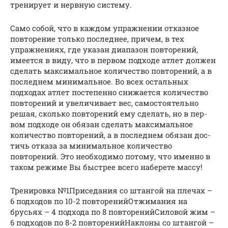
тренирует и нервную систему.
Само собой, что в каждом упражнении отказное
повторение только последнее, причем, в тех
упражнениях, где указан диапазон повторений,
имеется в виду, что в первом под­хо­де атлет должен
сделать максимальное количество повторений, а в
последнем ми­ни­маль­ное. Во всех остальных
подходах атлет постепенно снижается количество
пов­то­ре­ний и уве­ли­чи­ва­ет вес, самостоятельно
решая, сколько повторений ему сделать, но в пер­
вом под­хо­де он обязан сделать максимальное
количество повторений, а в пос­лед­нем обя­зан дос­
тичь отказа за минимальное количество
повторений. Это не­об­хо­ди­мо по­то­му, что именно в
таком режиме Вы быстрее всего наберете массу!
Тренировка №1Приседания со штангой на плечах –
6 подходов по 10-2 повторенийОтжимания на
брусьях – 4 подхода по 8 повторенийСиловой жим –
6 подходов по 8-2 повторенийНаклоны со штангой –