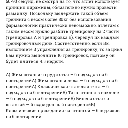
60-90 секунд, не смотря на то, что атлет использует
принцип пирамиды, обязательно нуж­но про­вес­ти
разминку. Поскольку выдержать такой объем
тренинга с весом более 80кг без использования
фармакологии практически невозможно, атлетам с
таким весом нуж­но раз­бить тренировку на 2 части
(тренировка А и тренировка Б), чередуя их каждый
тре­ни­ро­воч­ный день. Соответственно, если Вы
выполняете 3 упражнения за тренировку, то за цикл
Вам нужно выполнить 16 тренировок, поэтому он
будет длиться 4.5 недели.
А) Жим штанги с груди стоя – 6 подходов по 6
повторенийА) Жим штанги лежа — 6 подходов по 6
повторенийА) Классическая становая тяга — 6
подходов по 6 повторенийБ) Тяга штанги в наклоне
— 6 подходов по 6 повторенийБ) Бицепс стоя со
штангой — 6 подходов по 6 повторенийБ)
Классические приседания со штангой — 6 подходов
по 6 повторений