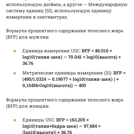
использующую дюймы, а другое — Международную
систему единиц (SI), использующую единицу
измерения в сантиметрах.
Формула процентного содержания телесного жира
(BFP) для мужчин:
Единица измерения USC:
BFP = 86.010 ×
log10(талия-шея) — 70.041 × log10(высота) +
36.76
Метрические единицы измерения (SI):
BFP =
(495/1.0324 — 0.19077 × log10(талия-шея) ) +
0,15456×log10(высота)) — 450
Формула процентного содержания телесного жира
(BFP) для женщин:
Единицы USC:
BFP = 163,205 ×
log10(талия+бедра-шея) — 97,684 ×
(log10(высота)) + 36,76