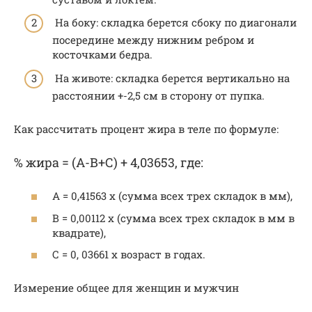
На боку: складка берется сбоку по диагонали
посередине между нижним ребром и
косточками бедра.
На животе: складка берется вертикально на
расстоянии +-2,5 см в сторону от пупка.
Как рассчитать процент жира в теле по формуле:
% жира = (А-В+С) + 4,03653, где:
А = 0,41563 х (сумма всех трех складок в мм),
В = 0,00112 х (сумма всех трех складок в мм в
квадрате),
С = 0, 03661 х возраст в годах.
Измерение общее для женщин и мужчин