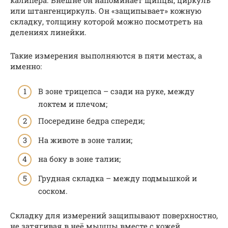
калипера. Внешне он напоминает щипцы, циркуль
или штангенциркуль. Он «защипывает» кожную
складку, толщину которой можно посмотреть на
делениях линейки.
Такие измерения выполняются в пяти местах, а
именно:
В зоне трицепса – сзади на руке, между
локтем и плечом;
Посередине бедра спереди;
На животе в зоне талии;
на боку в зоне талии;
Грудная складка – между подмышкой и
соском.
Складку для измерений защипывают поверхностно,
не затягивая в неё мышцы вместе с кожей.