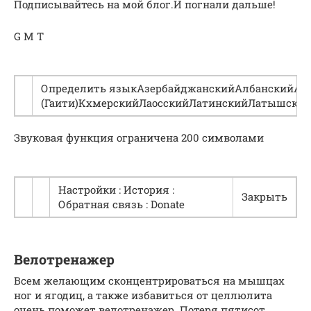
Подписывайтесь на мой блог.И погнали дальше!
G M T
Определить языкАзербайджанскийАлбанскийАнг
(Гаити)КхмерскийЛаосскийЛатинскийЛатышски
Звуковая функция ограничена 200 символами
Настройки : История :
Закрыть
Обратная связь : Donate
Велотренажер
Всем желающим сконцентрироваться на мышцах
ног и ягодиц, а также избавиться от целлюлита
очень поможет велотренажер. Потеря пятисот