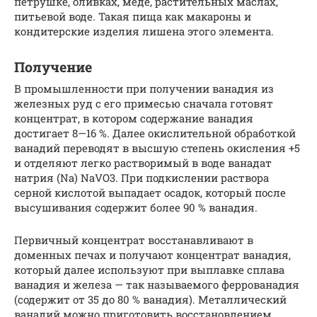
петрушке, оливках, меде, растительных маслах,
питьевой воде. Такая пища как макароны и
кондитерские изделия лишена этого элемента.
Получение
В промышленности при получении ванадия из
железных руд с его примесью сначала готовят
концентрат, в котором содержание ванадия
достигает 8—16 %. Далее окислительной обработкой
ванадий переводят в высшую степень окисления +5
и отделяют легко растворимый в воде ванадат
натрия (Na) NaVO3. При подкислении раствора
серной кислотой выпадает осадок, который после
высушивания содержит более 90 % ванадия.
Первичный концентрат восстанавливают в
доменных печах и получают концентрат ванадия,
который далее используют при выплавке сплава
ванадия и железа — так называемого феррованадия
(содержит от 35 до 80 % ванадия). Металлический
ванадий можно приготовить восстановлением