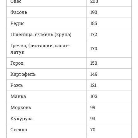
Овес
200
Фасоль
190
Редис
185
Пшеница, ячмень (крупа)
172
Гречка, фисташки, салат-
170
латук
Горох
150
Картофель
149
Рожь
121
Манка
103
Морковь
99
Кукуруза
93
Свекла
70