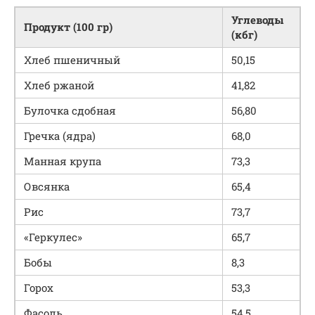
Углеводы
Продукт (100 гр)
(кбг)
Хлеб пшеничный
50,15
Хлеб ржаной
41,82
Булочка сдобная
56,80
Гречка (ядра)
68,0
Манная крупа
73,3
Овсянка
65,4
Рис
73,7
«Геркулес»
65,7
Бобы
8,3
Горох
53,3
Фасоль
54,5