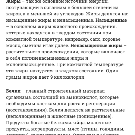
Жиры
– так же основной источник энергии,
поступающий в организм в большей степени из
жиров, а в меньшей из углеводов. Жиры делятся на:
насыщенные жиры и ненасыщенные.
Насыщенные
– в основном жиры животного происхождения,
которые находятся в твердом состоянии при
комнатной температуре, например, сало, коровье
масло, сметана итак далее.
Ненасыщенные жиры
–
растительного происхождения, которые включают
в себя полиненасыщенные жиры и
мононенасыщенные. При комнатной температуре
эти жиры находятся в жидком состоянии. Один
грамм жиров дает 9 килокалории.
Белки
– главный строительный материал
организма, состоящий из аминокислот, которые
необходимы клеткам для роста и регенерации
(восстановления). Белки делятся на растительные
(неполноценные) и животные (полноценные).
Продукты богатые белками: яйца, молочные
продукты, морепродукты, мясо (птицы, говядины,
свинины), орехи итак далее. Один грамм белков