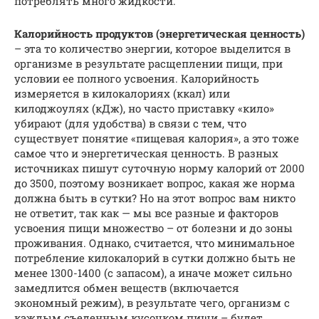
потреблять много жидкости.
Калорийность продуктов (энергетическая ценность)
– эта то количество энергии, которое выделится в
организме в результате расщеплении пищи, при
условии ее полного усвоения. Калорийность
измеряется в килокалориях (ккал) или
килоджоулях (кДж), но часто приставку «кило»
убирают (для удобства) в связи с тем, что
существует понятие «пищевая калория», а это тоже
самое что и энергетическая ценность. В разных
источниках пишут суточную норму калорий от 2000
до 3500, поэтому возникает вопрос, какая же норма
должна быть в сутки? Но на этот вопрос вам никто
не ответит, так как — мы все разные и факторов
усвоения пищи множество – от болезни и до зоны
проживания. Однако, считается, что минимальное
потребление килокалорий в сутки должно быть не
менее 1300-1400 (с запасом), а иначе может сильно
замедлится обмен веществ (включается
экономный режим), в результате чего, организм с
каждым съеденным кусочком пищи – будет