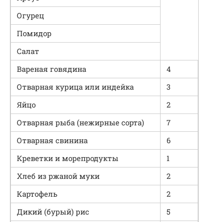
Огурец
Помидор
Салат
Вареная говядина
4
Отварная курица или индейка
3
Яйцо
2
Отварная рыба (нежирные сорта)
7
Отварная свинина
6
Креветки и морепродукты
1
Хлеб из ржаной муки
2
Картофель
2
Дикий (бурый) рис
5