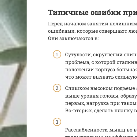
Типичные ошибки пр
Перед началом занятий нелишним 
ошибками, которые совершают люд
Они заключаются в:
Сутулости, округлении спин
проблема, с которой сталк
положении корпуса большая
что может вызвать сильную
Слишком высоком подъеме 
выше уровня головы, образу
первых, нагрузка при тако
Во-вторых, сделать планку 
Расслабленности мышц во в
травматизмом, но эффекта о