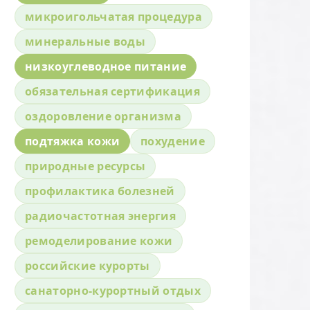
микроигольчатая процедура
минеральные воды
низкоуглеводное питание
обязательная сертификация
оздоровление организма
подтяжка кожи
похудение
природные ресурсы
профилактика болезней
радиочастотная энергия
ремоделирование кожи
российские курорты
санаторно-курортный отдых