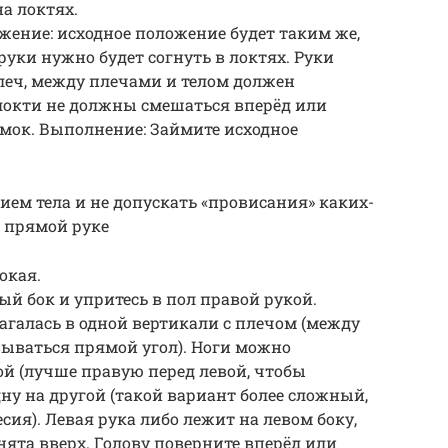
а локтях.
жение: исходное положение будет таким же,
 руки нужно будет согнуть в локтях. Руки
леч, между плечами и телом должен
ь локти не должны смешаться вперёд или
амок. Выполнение: Займите исходное
ем тела и не допускать «провисания» каких-
а прямой руке
окая.
ый бок и упритесь в пол правой рукой.
лагалась в одной вертикали с плечом (между
ываться прямой угол). Ноги можно
ой (лучше правую перед левой, чтобы
дну на другой (такой вариант более сложный,
сия). Левая рука либо лежит на левом боку,
нята вверх. Голову поверните вперёд или