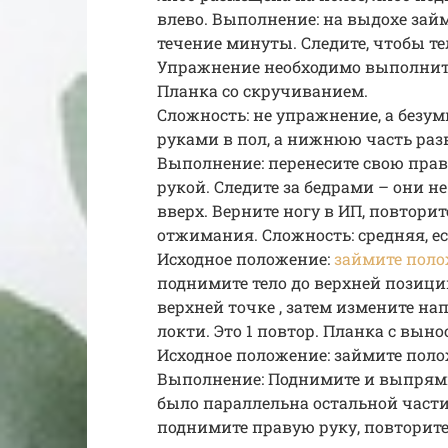
влево. Выполнение: на выдохе зай
течение минуты. Следите, чтобы те
Упражнение необходимо выполнить 
Планка со скручиванием.
Сложность: не упражнение, а безум
руками в пол, а нижнюю часть разв
Выполнение: перенесите свою праву
рукой. Следите за бедрами – они 
вверх. Верните ногу в ИП, повторите
отжимания. Сложность: средняя, е
Исходное положение:
займите поло
поднимите тело до верхней позици
верхней точке , затем измените на
локти. Это 1 повтор. Планка с выно
Исходное положение: займите поло
Выполнение: Поднимите и выпрямит
было параллельна остальной части 
поднимите правую руку, повторите