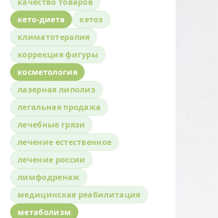
качество товаров
кето-диета
кетоз
климатотерапия
коррекция фигуры
косметология
лазерная липолиз
легальная продажа
лечебные грязи
лечение естественное
лечение россии
лимфодренаж
медицинская реабилитация
метаболизм