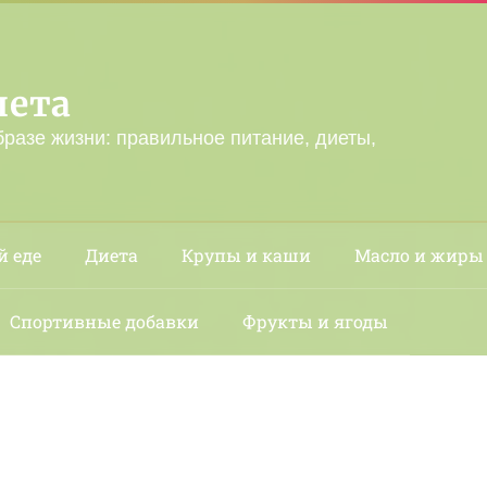
лета
бразе жизни: правильное питание, диеты,
й еде
Диета
Крупы и каши
Масло и жиры
Спортивные добавки
Фрукты и ягоды