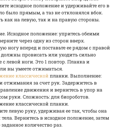
мите исходное положение и удерживайте его в
ло было прямым, а таз не отклонялся вбок.
как на левую, так и на правую стороны.
ие. Исходное положение: упритесь обеими
ерните через одну из сторон вверх.
ю ногу вперед и поставьте ее рядом с правой
не должны провисать или уходить сильно
 с левой ноги. Это 1 повтор. Планка и
сли вы умеете отжиматься.
жение классической
планки. Выполнение:
и отжимания за счет рук. Задержитесь в
правление движения и вернитесь в упор на
сом руки. Сложность: для биороботов.
жение классической планки.
е левую руку, удерживая ее так, чтобы она
тела. Вернитесь в исходное положение, затем
 заданное количество раз.