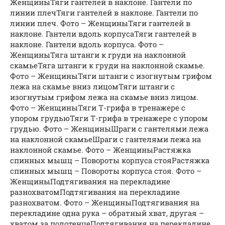
ЖенщиныТяги гантелей в наклоне. Гантели по
линии плечТяги гантелей в наклоне. Гантели по
линии плеч. Фото – ЖенщиныТяги гантелей в
наклоне. Гантели вдоль корпусаТяги гантелей в
наклоне. Гантели вдоль корпуса. Фото –
ЖенщиныТяга штанги к груди на наклонной
скамьеТяга штанги к груди на наклонной скамье.
Фото – ЖенщиныТяги штанги с изогнутым грифом
лежа на скамье вниз лицомТяги штанги с
изогнутым грифом лежа на скамье вниз лицом.
Фото – ЖенщиныТяги Т-грифа в тренажере с
упором грудьюТяги Т-грифа в тренажере с упором
грудью. Фото – ЖенщиныШраги с гантелями лежа
на наклонной скамьеШраги с гантелями лежа на
наклонной скамье. Фото – ЖенщиныРастяжка
спинных мышц – Повороты корпуса стояРастяжка
спинных мышц – Повороты корпуса стоя. Фото –
ЖенщиныПодтягивания на перекладине
разнохватомПодтягивания на перекладине
разнохватом. Фото – ЖенщиныПодтягивания на
перекладине одна рука – обратный хват, другая –
хватом за полотенцеПодтягивания на перекладине