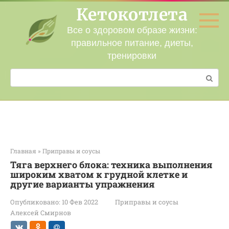
Перейти
Кетокотлета
к
контенту
Все о здоровом образе жизни:
правильное питание, диеты,
тренировки
Поиск:
Главная
»
Приправы и соусы
Тяга верхнего блока: техника выполнения
широким хватом к грудной клетке и
другие варианты упражнения
Опубликовано:
10 Фев 2022
Приправы и соусы
Алексей Смирнов