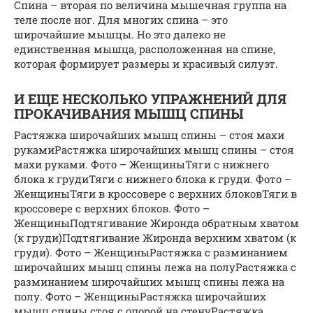
Спина – вторая по величина мышечная группа на
теле после ног. Для многих спина – это
широчайшие мышцы. Но это далеко не
единственная мышца, расположенная на спине,
которая формирует размеры и красивый силуэт.
И ЕЩЕ НЕСКОЛЬКО УПРАЖНЕНИЙ ДЛЯ
ПРОКАЧИВАНИЯ МЫШЦ СПИНЫ
Растяжка широчайших мышц спины – стоя махи
рукамиРастяжка широчайших мышц спины – стоя
махи руками. Фото – ЖенщиныТяги с нижнего
блока к грудиТяги с нижнего блока к груди. Фото –
ЖенщиныТяги в кроссовере с верхних блоковТяги в
кроссовере с верхних блоков. Фото –
ЖенщиныПодтягивание Жиронда обратным хватом
(к груди)Подтягивание Жиронда верхним хватом (к
груди). Фото – ЖенщиныРастяжка с разминанием
широчайших мышц спины лежа на полуРастяжка с
разминанием широчайших мышц спины лежа на
полу. Фото – ЖенщиныРастяжка широчайших
мышц спины стоя с опорой на стенуРастяжка