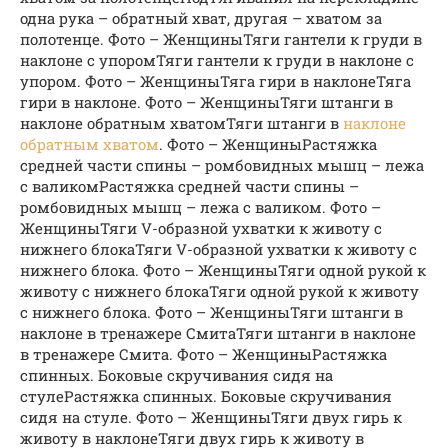
одна рука – обратный хват, другая – хватом за
полотенце. Фото – ЖенщиныТяги гантели к груди в
наклоне с упоромТяги гантели к груди в наклоне с
упором. Фото – ЖенщиныТяга гири в наклонеТяга
гири в наклоне. Фото – ЖенщиныТяги штанги в
наклоне обратным хватомТяги штанги в
наклоне
обратным хватом
. Фото – ЖенщиныРастяжка
средней части спины – ромбовидных мышц – лежа
с валикомРастяжка средней части спины –
ромбовидных мышц – лежа с валиком. Фото –
ЖенщиныТяги V-образной ухватки к животу с
нижнего блокаТяги V-образной ухватки к животу с
нижнего блока. Фото – ЖенщиныТяги одной рукой к
животу с нижнего блокаТяги одной рукой к животу
с нижнего блока. Фото – ЖенщиныТяги штанги в
наклоне в тренажере СмитаТяги штанги в наклоне
в тренажере Смита. Фото – ЖенщиныРастяжка
спинных. Боковые скручивания сидя на
стулеРастяжка спинных. Боковые скручивания
сидя на стуле. Фото – ЖенщиныТяги двух гирь к
животу в наклонеТяги двух гирь к животу в