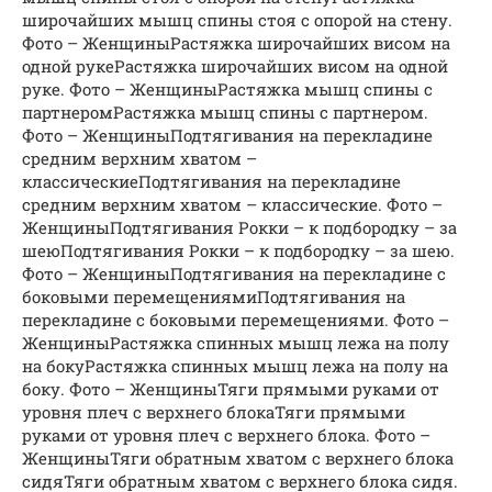
широчайших мышц спины стоя с опорой на стену.
Фото – ЖенщиныРастяжка широчайших висом на
одной рукеРастяжка широчайших висом на одной
руке. Фото – ЖенщиныРастяжка мышц спины с
партнеромРастяжка мышц спины с партнером.
Фото – ЖенщиныПодтягивания на перекладине
средним верхним хватом –
классическиеПодтягивания на перекладине
средним верхним хватом – классические. Фото –
ЖенщиныПодтягивания Рокки – к подбородку – за
шеюПодтягивания Рокки – к подбородку – за шею.
Фото – ЖенщиныПодтягивания на перекладине с
боковыми перемещениямиПодтягивания на
перекладине с боковыми перемещениями. Фото –
ЖенщиныРастяжка спинных мышц лежа на полу
на бокуРастяжка спинных мышц лежа на полу на
боку. Фото – ЖенщиныТяги прямыми руками от
уровня плеч с верхнего блокаТяги прямыми
руками от уровня плеч с верхнего блока. Фото –
ЖенщиныТяги обратным хватом с верхнего блока
сидяТяги обратным хватом с верхнего блока сидя.