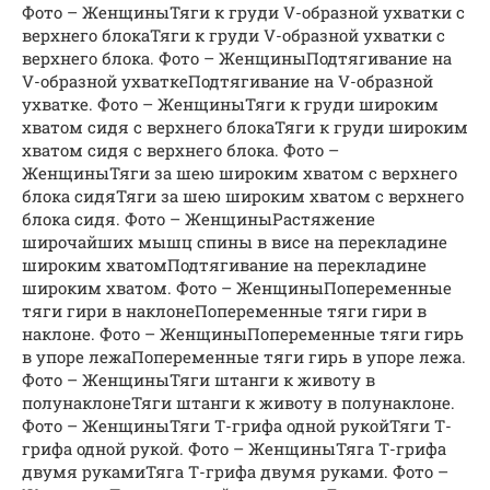
Фото – ЖенщиныТяги к груди V-образной ухватки с
верхнего блокаТяги к груди V-образной ухватки с
верхнего блока. Фото – ЖенщиныПодтягивание на
V-образной ухваткеПодтягивание на V-образной
ухватке. Фото – ЖенщиныТяги к груди широким
хватом сидя с верхнего блокаТяги к груди широким
хватом сидя с верхнего блока. Фото –
ЖенщиныТяги за шею широким хватом с верхнего
блока сидяТяги за шею широким хватом с верхнего
блока сидя. Фото – ЖенщиныРастяжение
широчайших мышц спины в висе на перекладине
широким хватомПодтягивание на перекладине
широким хватом. Фото – ЖенщиныПопеременные
тяги гири в наклонеПопеременные тяги гири в
наклоне. Фото – ЖенщиныПопеременные тяги гирь
в упоре лежаПопеременные тяги гирь в упоре лежа.
Фото – ЖенщиныТяги штанги к животу в
полунаклонеТяги штанги к животу в полунаклоне.
Фото – ЖенщиныТяги Т-грифа одной рукойТяги Т-
грифа одной рукой. Фото – ЖенщиныТяга Т-грифа
двумя рукамиТяга Т-грифа двумя руками. Фото –