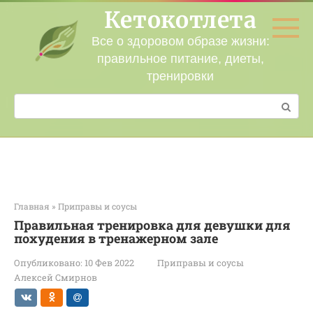
Перейти
Кетокотлета
к
контенту
Все о здоровом образе жизни:
правильное питание, диеты,
тренировки
Поиск:
Главная
»
Приправы и соусы
Правильная тренировка для девушки для
похудения в тренажерном зале
Опубликовано:
10 Фев 2022
Приправы и соусы
Алексей Смирнов