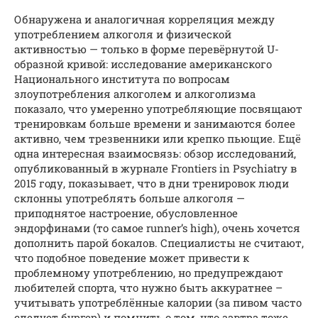
Обнаружена и аналогичная корреляция между
употреблением алкоголя и физической
активностью — только в форме перевёрнутой U-
образной кривой: исследование американского
Национального института по вопросам
злоупотребления алкоголем и алкоголизма
показало, что умеренно употребляющие посвящают
тренировкам больше времени и занимаются более
активно, чем трезвенники или крепко пьющие. Ещё
одна интересная взаимосвязь: обзор исследований,
опубликованный в журнале Frontiers in Psychiatry в
2015 году, показывает, что в дни тренировок люди
склонны употреблять больше алкоголя —
приподнятое настроение, обусловленное
эндорфинами (то самое runner’s high), очень хочется
дополнить парой бокалов. Специалисты не считают,
что подобное поведение может привести к
проблемному употреблению, но предупреждают
любителей спорта, что нужно быть аккуратнее –
учитывать употреблённые калории (за пивом часто
следует бургер) и помнить о том, что завтра тоже