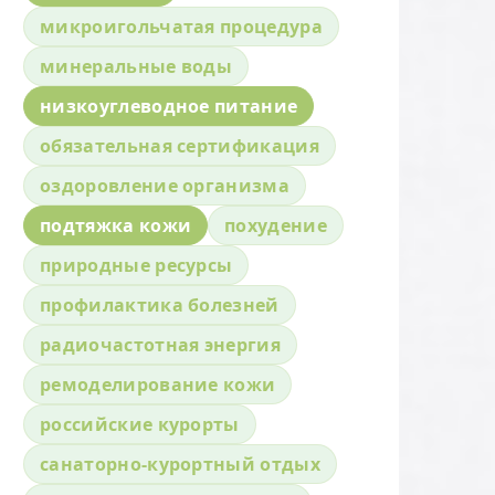
микроигольчатая процедура
минеральные воды
низкоуглеводное питание
обязательная сертификация
оздоровление организма
подтяжка кожи
похудение
природные ресурсы
профилактика болезней
радиочастотная энергия
ремоделирование кожи
российские курорты
санаторно-курортный отдых