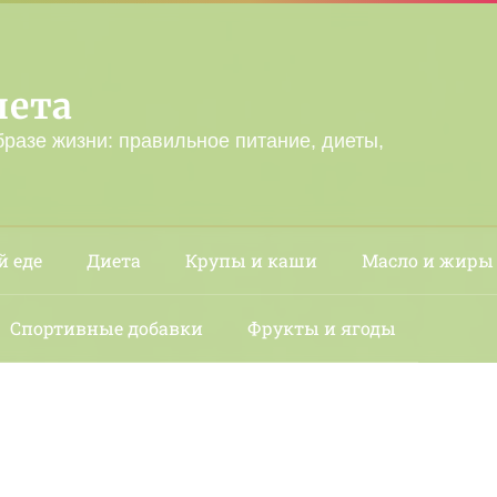
лета
бразе жизни: правильное питание, диеты,
й еде
Диета
Крупы и каши
Масло и жиры
Спортивные добавки
Фрукты и ягоды