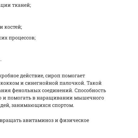
ации тканей;
и костей;
их процессов;
.
обное действие, сироп помогает
ококком и синегнойной палочкой. Такой
жания фенольных соединений. Способность
ию и помогать в наращивании мышечного
юдей, занимающихся спортом.
твращать авитаминоз и физическое