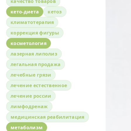
качество товаров
кето-диета
кетоз
климатотерапия
коррекция фигуры
косметология
лазерная липолиз
легальная продажа
лечебные грязи
лечение естественное
лечение россии
лимфодренаж
медицинская реабилитация
метаболизм