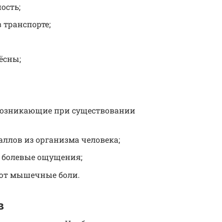
ость;
 транспорте;
ёсны;
возникающие при существовании
ллов из организма человека;
 болевые ощущения;
ают мышечные боли.
в