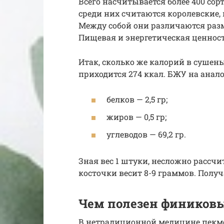
Всего насчитывается более 400 со
среди них считаются королевские,
Между собой они различаются разм
Пищевая и энергетическая ценност
Итак, сколько же калорий в сушены
приходится 274 ккал. БЖУ на анал
белков — 2,5 гр;
жиров — 0,5 гр;
углеводов — 69,2 гр.
Зная вес 1 штуки, несложно рассчит
косточки весит 8-9 граммов. Получ
Чем полезен фиников
В нетрадиционной медицине пекме