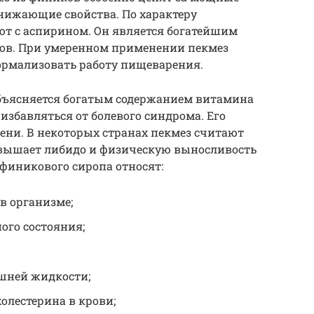
ижающие свойства. По характеру
ют с аспирином. Он является богатейшим
ов. При умеренном применении пекмез
ормализовать работу пищеварения.
ъясняется богатым содержанием витамина
 избавляться от болевого синдрома. Его
ни. В некоторых странах пекмез считают
вышает либидо и физическую выносливость
финикового сиропа относят:
в организме;
го состояния;
шней жидкости;
олестерина в крови;