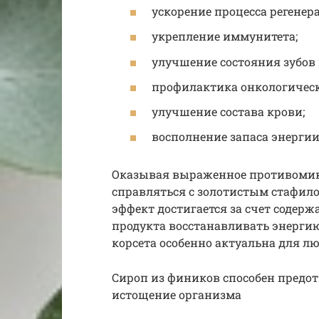
ускорение процесса регенер
укрепление иммунитета;
улучшение состояния зубов 
профилактика онкологическ
улучшение состава крови;
восполнение запаса энергии
Оказывая выраженное противомикр
справляться с золотистым стафил
эффект достигается за счет содер
продукта восстанавливать энерг
корсета особенно актуальна для л
Сироп из фиников способен предо
истощение организма