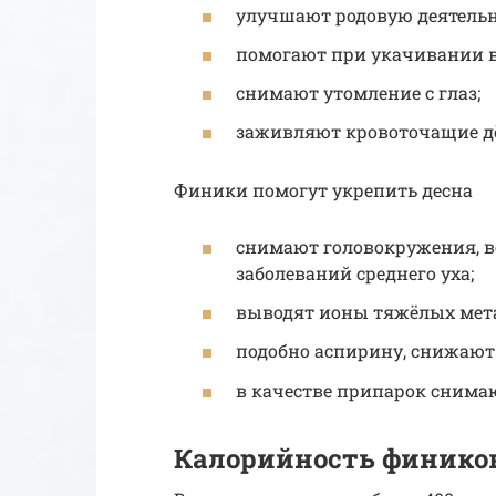
улучшают родовую деятельн
помогают при укачивании в
снимают утомление с глаз;
заживляют кровоточащие д
Финики помогут укрепить десна
снимают головокружения, 
заболеваний среднего уха;
выводят ионы тяжёлых мета
подобно аспирину, снижают
в качестве припарок сним
Калорийность финико