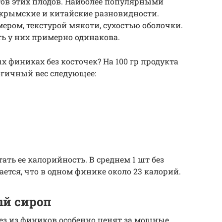
ртов этих плодов. Наиболее популярными
 крымские и китайские разновидности.
ером, текстурой мякоти, сухостью оболочки.
ь у них примерно одинакова.
х финиках без косточек? На 100 гр продукта
огичный вес следующее:
ать ее калорийность. В среднем 1 шт без
ается, что в одном финике около 23 калорий.
ый сироп
з из фиников особенно ценят за мощные