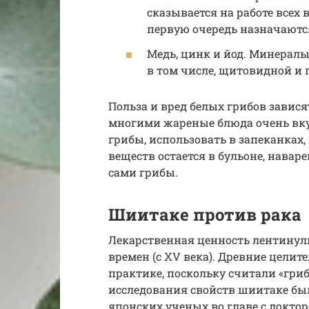
сказывается на работе всех
первую очередь назначаютс
Медь, цинк и йод. Минералы
в том числе, щитовидной и 
Польза и вред белых грибов завис
многими жареные блюда очень вку
грибы, использовать в запеканках,
веществ остается в бульоне, навар
сами грибы.
Шиитаке против рака
Лекарственная ценность лентинул
времен (с XV века). Древние целит
практике, поскольку считали «гри
исследования свойств шиитаке был
японских ученых во главе с доктор