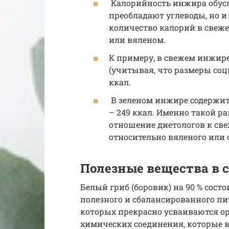
Калорийность инжира обусло
преобладают углеводы, но и т
количество калорий в свеж
или вяленом.
К примеру, в свежем инжире 
(учитывая, что размеры соцв
ккал.
В зеленом инжире содержится
– 249 ккал. Именно такой р
отношение диетологов к св
относительно вяленого или 
Полезные вещества в с
Белый гриб (боровик) на 90 % сост
полезного и сбалансированного пит
которых прекрасно усваиваются ор
химических соединения, которые в