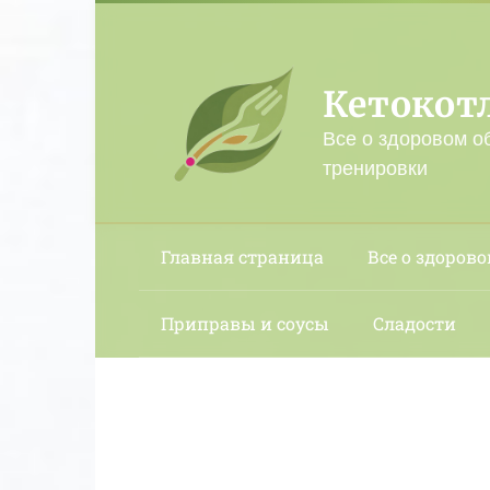
Перейти
к
контенту
Кетокот
Все о здоровом о
тренировки
Главная страница
Все о здорово
Приправы и соусы
Сладости