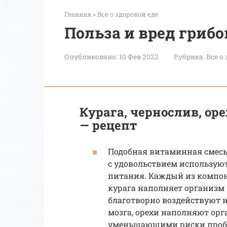
Главная
»
Все о здоровой еде
Польза и вред гриб
Опубликовано:
10 Фев 2022
Рубрика:
Все о
Курага, чернослив, ор
— рецепт
Подобная витаминная смесь 
с удовольствием использую
питания. Каждый из компоне
курага наполняет организм
благотворно воздействуют 
мозга, орехи наполняют о
уменьшающими риски пробл