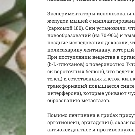
Экспериментаторы использовали в
желудок мышей с имплантирова
(саркомой 180). Они установили, ч
новообразований (на 70-90%) и вы
поздние исследования доказали, 
полисахариду лентинану, который
При поступлении вещества в орга
(b-D-глюканов) с поверхностью T-
сывороточных белков), что ведет 
телец) и естественных клеток-килл
трансформаций повышается синтез
интерферона), которые убивают ч
образованию метастазов.
Помимо лентинана в грибах присутс
эрготионеин, эритаденин), оказ
антиоксидантное и противоопухоле