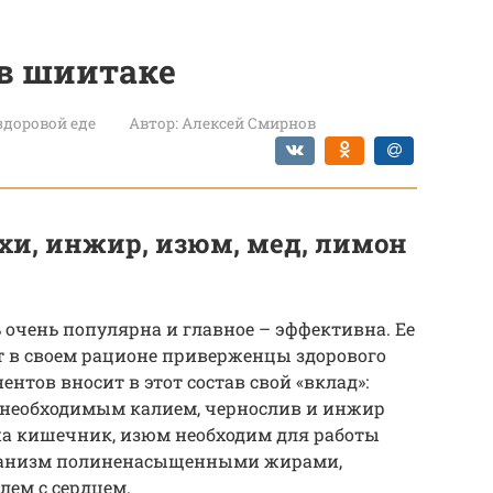
ов шиитаке
 здоровой еде
Автор:
Алексей Смирнов
ехи, инжир, изюм, мед, лимон
очень популярна и главное – эффективна. Ее
т в своем рационе приверженцы здорового
нтов вносит в этот состав свой «вклад»:
 необходимым калием, чернослив и инжир
на кишечник, изюм необходим для работы
рганизм полиненасыщенными жирами,
ем с сердцем.