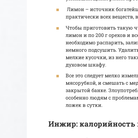
Лимон – источник богатейш
практически всех веществ, 
Чтобы приготовить такую чу
лимон и по 200 г орехов и в
необходимо распарить, зали
немного подсушить. Удалить
мелкие кусочки, из него так
духовом шкафу.
Все это следует мелко изме
мясорубкой, и смешать с ме
закрытой банке. Злоупотреб
особенно людям с проблема
ложек в сутки.
Инжир: калорийность в