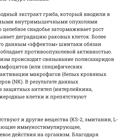
одный экстракт гриба, который вводили в
нными внутримышечными опухолями
то целебное снадобье затормаживает рост
зывает деградацию раковых клеток. Более
что данным «эффектом» шиитаки обязан
 обладает противоопухолевой активностью.
низм происходит связывание полисахаридов
лимфоцитов (или специфических
к активации макрофагов (белых кровяных
еров (NK). В результате данных
 защитных антител (интерлейкина,
ужеродные клетки и препятствуют
твуют и другие вещества (KS-2, эмитанин, L-
ывающие иммуностимулирующее,
вое действия на организм. Благодаря