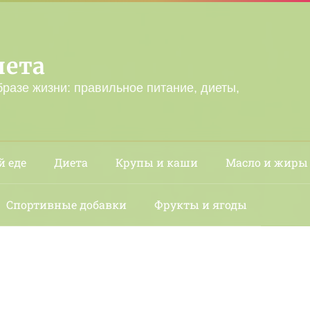
лета
бразе жизни: правильное питание, диеты,
й еде
Диета
Крупы и каши
Масло и жиры
Спортивные добавки
Фрукты и ягоды