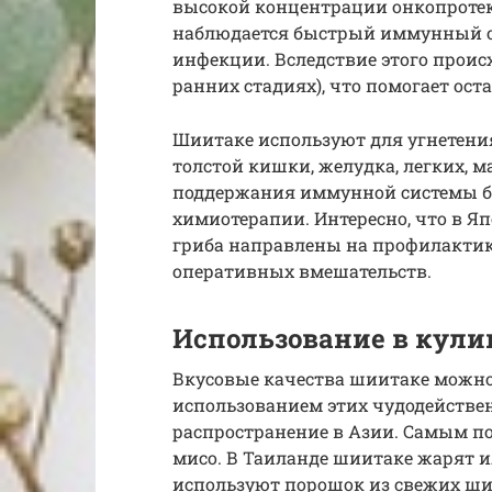
высокой концентрации онкопротек
наблюдается быстрый иммунный от
инфекции. Вследствие этого проис
ранних стадиях), что помогает ос
Шиитаке используют для угнетения
толстой кишки, желудка, легких, ма
поддержания иммунной системы б
химиотерапии. Интересно, что в Я
гриба направлены на профилактик
оперативных вмешательств.
Использование в кул
Вкусовые качества шиитаке можно
использованием этих чудодействе
распространение в Азии. Самым п
мисо. В Таиланде шиитаке жарят и
используют порошок из свежих ш