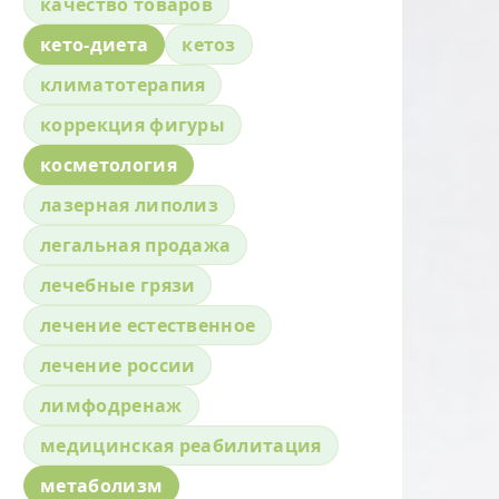
качество товаров
кето-диета
кетоз
климатотерапия
коррекция фигуры
косметология
лазерная липолиз
легальная продажа
лечебные грязи
лечение естественное
лечение россии
лимфодренаж
медицинская реабилитация
метаболизм