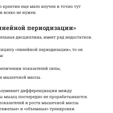
о креатин еще мало изучен и точно тут
н всяко не нужен.
инейной периодизации»
ельная дисциплина, имеет ряд недостатков.
инципу «линейной периодизации», то он
м:
величении показателей силы;
ии мышечной массы.
разумевает дифференциации между
ппы мышц поочередно не прорабатываются.
показателей и роста мышечной массы
тяжелые» и «объемные» тренировки.