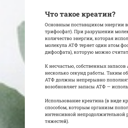
Что такое креатин?
Основным поставщиком энергии в 
трифосфат). При разрушении моле
количество энергии, которая испол
молекула АТФ теряет один атом фо
дифосфата), которую можно счита
К несчастью, собственных запасов
несколько секунд работы. Таким о
АТФ должны непрерывно пополнять
возобновляет запасы АТФ — исполь
Использование креатина (в виде к
способом, которым организм попо
интенсивной непродолжительной р
тяжестей).