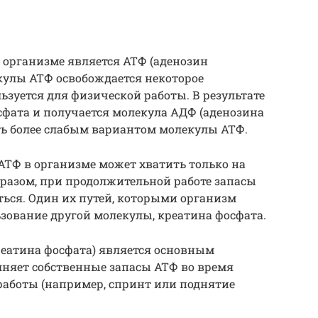
организме является АТФ (аденозин
кулы АТФ освобождается некоторое
ьзуется для физической работы. В результате
сфата и получается молекула АДФ (аденозина
ть более слабым вариантом молекулы АТФ.
 АТФ в организме может хватить только на
бразом, при продолжительной работе запасы
ся. Один их путей, которыми организм
зование другой молекулы, креатина фосфата.
реатина фосфата) является основным
лняет собственные запасы АТФ во время
аботы (например, спринт или поднятие