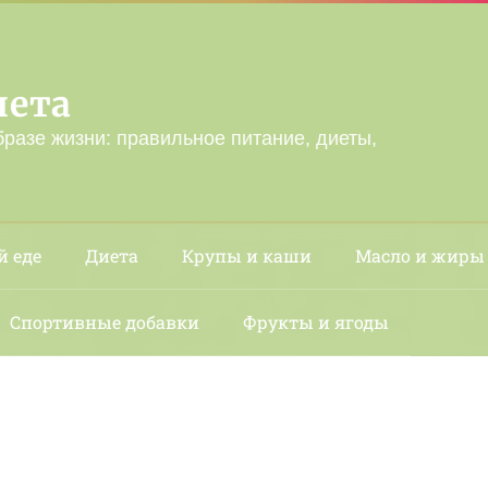
лета
бразе жизни: правильное питание, диеты,
й еде
Диета
Крупы и каши
Масло и жиры
Спортивные добавки
Фрукты и ягоды