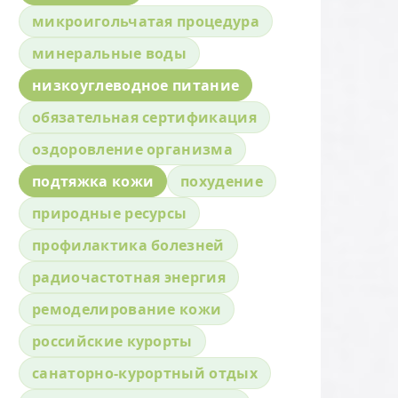
микроигольчатая процедура
минеральные воды
низкоуглеводное питание
обязательная сертификация
оздоровление организма
подтяжка кожи
похудение
природные ресурсы
профилактика болезней
радиочастотная энергия
ремоделирование кожи
российские курорты
санаторно-курортный отдых