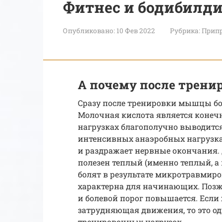
Фитнес и бодибилд
Опубликовано:
10 Фев 2022
Рубрика:
Припр
А почему после трен
Сразу после тренировки мышцы бо
Молочная кислота является конеч
нагрузках благополучно выводится
интенсивных анаэробных нагрузка
и раздражает нервные окончания.
полезен теплый (именно теплый, 
болят в результате микротравмир
характерна для начинающих. Позже
и болевой порог повышается. Если
затрудняющая движения, то это од
тренировочных нагрузок.