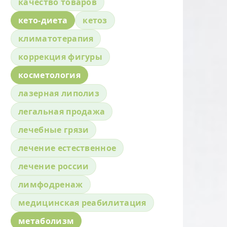
качество товаров
кето-диета
кетоз
климатотерапия
коррекция фигуры
косметология
лазерная липолиз
легальная продажа
лечебные грязи
лечение естественное
лечение россии
лимфодренаж
медицинская реабилитация
метаболизм