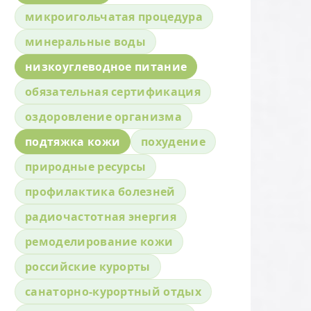
микроигольчатая процедура
минеральные воды
низкоуглеводное питание
обязательная сертификация
оздоровление организма
подтяжка кожи
похудение
природные ресурсы
профилактика болезней
радиочастотная энергия
ремоделирование кожи
российские курорты
санаторно-курортный отдых