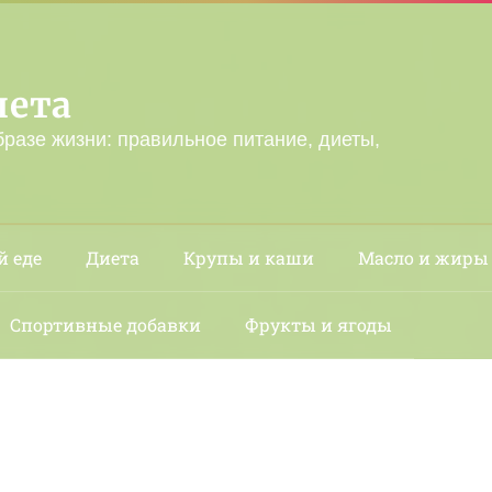
лета
бразе жизни: правильное питание, диеты,
й еде
Диета
Крупы и каши
Масло и жиры
Спортивные добавки
Фрукты и ягоды