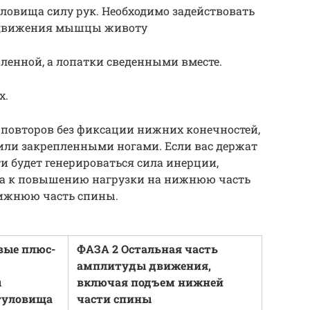
ловища силу рук. Необходимо задействовать
 движения мышцы животу
вленной, а лопатки сведенными вместе.
х.
 повторов без фиксации нижних конечностей,
или закрепленными ногами. Если вас держат
ти будет генерироваться сила инерции,
а к повышению нагрузки на нижнюю часть
нижнюю часть спины.
вые плюс-
ФАЗА 2 Остальная часть
амплитуды движения,
ы
включая подъем нижней
туловища
части спины