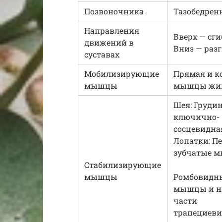
Позвоночника
Тазобедре
Направления
Вверх — сги
движений в
Вниз — раз
суставах
Мобилизирующие
Прямая и к
мышцы
мышцы жи
Шея: Грудин
ключично-
сосцевидн
Лопатки: П
зубчатые 
Стабилизирующие
мышцы
Ромбовидн
мышцы и н
части
трапециев