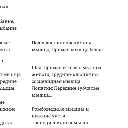
нный
бание,
гибание
осые
Подвздошно-поясничная
вота
мышца, Прямая мышца бедра
о-
Шея: Прямая и косые мышцы
ая мышца
живота, Грудино-ключично-
ередние
сосцевидная мышца
мышцы,
Лопатки: Передние зубчатые
мышцы,
ые
ижние
Ромбовидные мышцы и
нижние части
идных
трапециевидных мышц